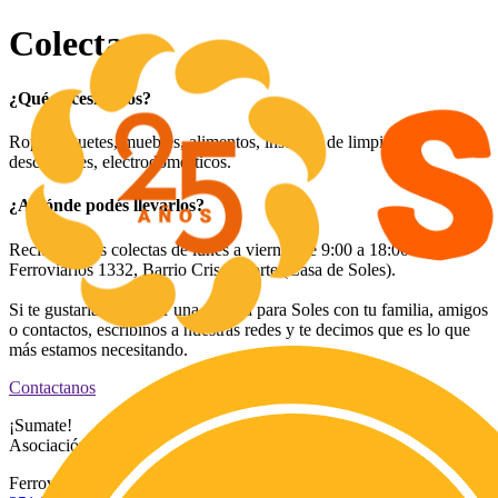
Colectas
¿Qué necesitamos?
Ropa, juguetes, muebles, alimentos, insumos de limpieza,
descartables, electrodomésticos.
¿A dónde podés llevarlos?
Recibimos las colectas de lunes a viernes de 9:00 a 18:00 hrs en
Ferroviarios 1332, Barrio Crisol Norte (Casa de Soles).
Si te gustaría organizar una colecta para Soles con tu familia, amigos
o contactos, escribinos a nuestras redes y te decimos que es lo que
más estamos necesitando.
Contactanos
¡Sumate!
Asociación Civil
Ferroviarios 1332 | Barrio Crisol Norte